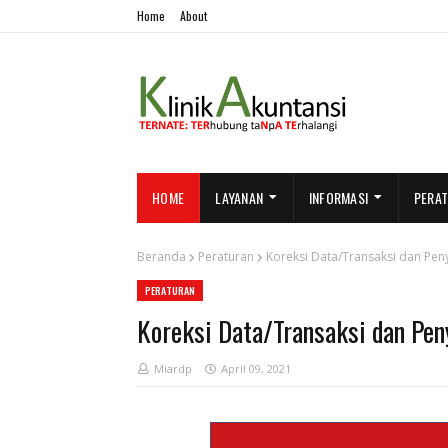
Home
About
HOME
LAYANAN
INFORMASI
PERA
Beranda
Peraturan
Koreksi Data/Transaksi dan Pe
PERATURAN
Koreksi Data/Transaksi dan Pe
Miardp
April 09, 2021