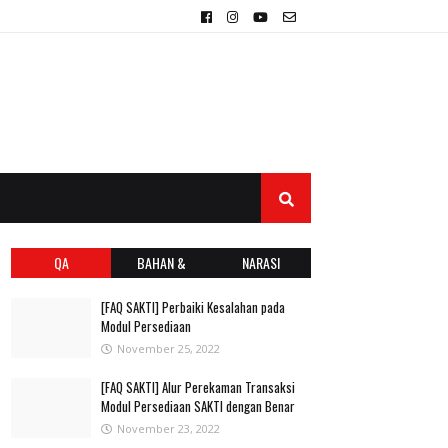
QA
BAHAN &
NARASI
PRESENTASI
[FAQ SAKTI] Perbaiki Kesalahan pada
Modul Persediaan
November 25, 2022
[FAQ SAKTI] Alur Perekaman Transaksi
Modul Persediaan SAKTI dengan Benar
November 23, 2022