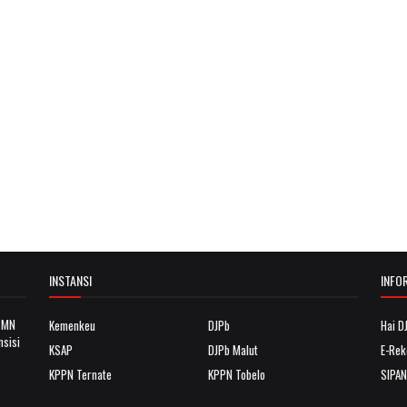
INSTANSI
INFO
 BMN
Kemenkeu
DJPb
Hai D
nsisi
KSAP
DJPb Malut
E-Rek
KPPN Ternate
KPPN Tobelo
SIPA