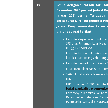
Isi
Sesuai dengan surat Auditor Uta
Desember 2020 perihal Jadwal P
Januari 2021 perihal Tanggapa
serta surat Direktur Jenderal P
Jadwal Penyusunan dan Pemerik
diatur sebagai berikut:
Periode dispensasi untuk pe
SP3 atas Pinjaman Luar Negeri,
tanggal 23 April 2021;
Periode koreksi data/transa
koreksi aset) paling akhir tangg
Periode permohonan Open - Clo
Reset BAR dilakukan secara te
Setiap koreksi data/transaks
LKKL;
LKKL Tahun 2020 Audited
bai.dit.apk.djpb@kemenke
hardcopy dikirimkan ke Keme
Ditjen Perbendaharaan, Gedung 
paling akhir tanggal 5 Mei 202