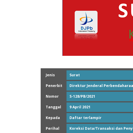
Jenis
Surat
Penerbit
Direktur Jenderal Perbendaharaa
Nomor
S-128/PB/2021
Tanggal
9 April 2021
Kepada
Daftar terlampir
Perihal
Koreksi Data/Transaksi dan Peny