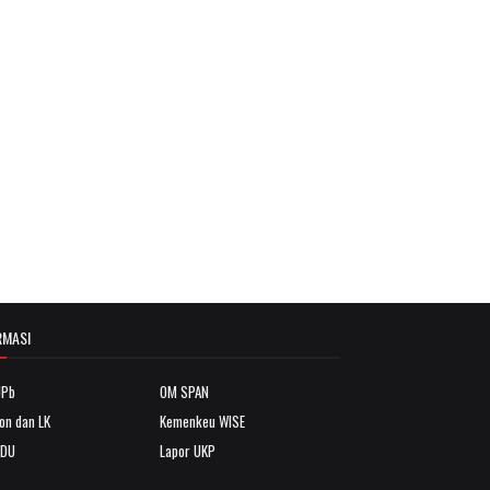
RMASI
JPb
OM SPAN
on dan LK
Kemenkeu WISE
NDU
Lapor UKP