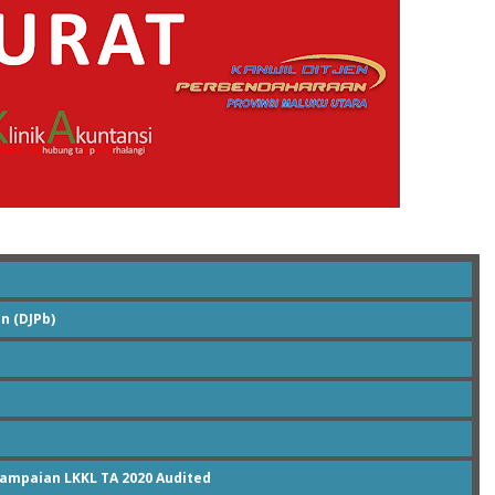
n (DJPb)
ampaian LKKL TA 2020 Audited