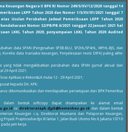
ma Keuangan Negara II BPK RI Nomor 249/S/XV/12/2020 tanggal 14
emeriksaan LKPP Tahun 2020 dan Nomor 1/S/XV/01/2021 tanggal 7
n atas Usulan Perubahan Jadwal Pemeriksaan LKPP Tahun 2020
erbendaharaan Nomor S2/PB/PB.6/2021 tanggal 22 Januari 2021 hal
saan LKKL Tahun 2020, penyampaian LKKL Tahun 2020 Audited
rubahan data SPAN (Pengesahan SP3B-BLU, SP2HL/SP4HL, MPHL-BJS, dan
 Koreksi data transaksi keuangan, Penyelesaian revisi DIPA) paling akhir
ksi yang tidak mengakibatkan perubahan data SPAN (jurnal akrual dan
al 29 April 2021;
se Aplikasi e-Rekon&LK mulai 12 - 29 April 2021;
rpusat kepada Dit. APK;
i harus dikomunikasikan dan mendapatkan persetujuan dari BPK Pemeriksa
 dalam bentuk softcopy dapat disampaikan ke alamat email
u.go.id
cc
direktoratapk.djpb@kemenkeu.go.id
dan dalam bentuk
nterian Keuangan c.q. Direktorat Akuntansi dan Pelaporan Keuangan,
Prijadi Praptosuhardjo III lantai 1, Jalan Budi Utomo No.6 Jakarta 10710
1 pada jam kerja.