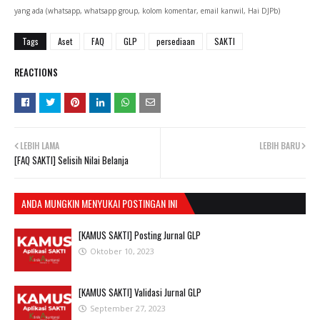
yang ada (whatsapp, whatsapp group, kolom komentar, email kanwil, Hai DJPb)
Tags
Aset
FAQ
GLP
persediaan
SAKTI
REACTIONS
LEBIH LAMA
LEBIH BARU
[FAQ SAKTI] Selisih Nilai Belanja
ANDA MUNGKIN MENYUKAI POSTINGAN INI
[KAMUS SAKTI] Posting Jurnal GLP
Oktober 10, 2023
[KAMUS SAKTI] Validasi Jurnal GLP
September 27, 2023