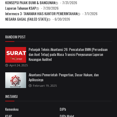
KONSEPSI PAJAK BUMI & BANGUNAN
- 7/31/2026
Laporan Tahunan KSAP
- 7/20/2026
Intermezo 3: TANAMAN HIAS KANTOR PEMERINTAHAN
- 7/1/2026
NEGARA GAGAL (FAILED STATE)
- 6/30/2026
RANDOM POST
Petunjuk Teknis Akuntansi 26: Pencatatan BMN (Persediaan
dan Aset Tetap) pada Masa Transisi Penyusunan Laporan
Keuangan Audited
April 24, 2025
Akuntansi Pemerintah: Pengertian, Dasar Hukum, dan
Aplikasinya
Februari 19, 2025
INSTANSI
Kemenkeu
DJPb
KSAP
DJPb Malut