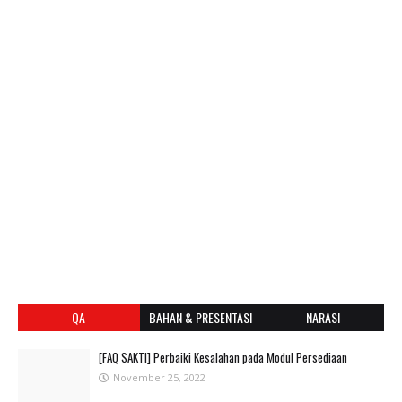
QA
BAHAN & PRESENTASI
NARASI
[FAQ SAKTI] Perbaiki Kesalahan pada Modul Persediaan
November 25, 2022